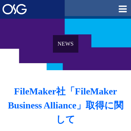
NEWS
FileMaker社「FileMaker
Business Alliance」取得に関
して